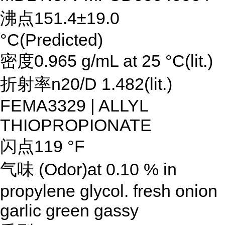
沸点151.4±19.0
°C(Predicted)
密度0.965 g/mL at 25 °C(lit.)
折射率n20/D 1.482(lit.)
FEMA3329 | ALLYL
THIOPROPIONATE
闪点119 °F
气味 (Odor)at 0.10 % in
propylene glycol. fresh onion
garlic green gassy