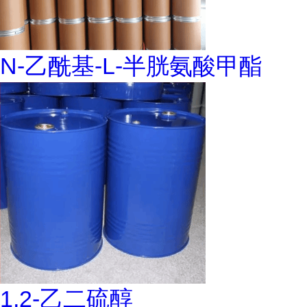
N-乙酰基-L-半胱氨酸甲酯
1,2-乙二硫醇