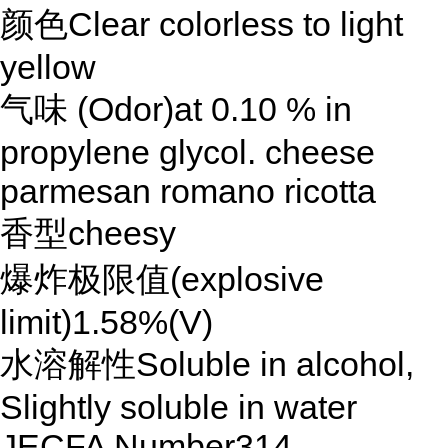
颜色Clear colorless to light
yellow
气味 (Odor)at 0.10 % in
propylene glycol. cheese
parmesan romano ricotta
香型cheesy
爆炸极限值(explosive
limit)1.58%(V)
水溶解性Soluble in alcohol,
Slightly soluble in water
JECFA Number314