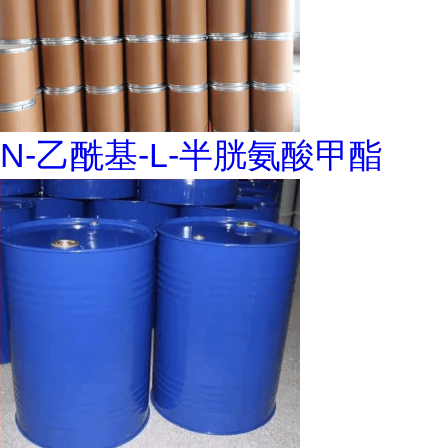
N-乙酰基-L-半胱氨酸甲酯