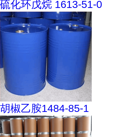
硫化环戊烷 1613-51-0
胡椒乙胺1484-85-1