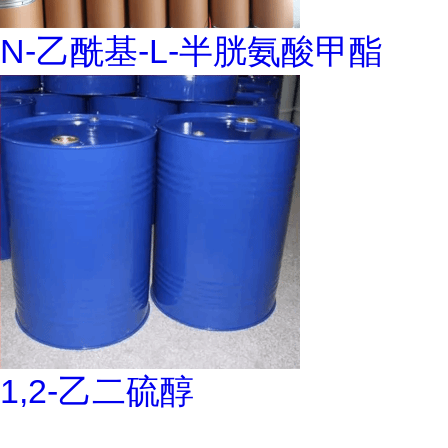
N-乙酰基-L-半胱氨酸甲酯
1,2-乙二硫醇