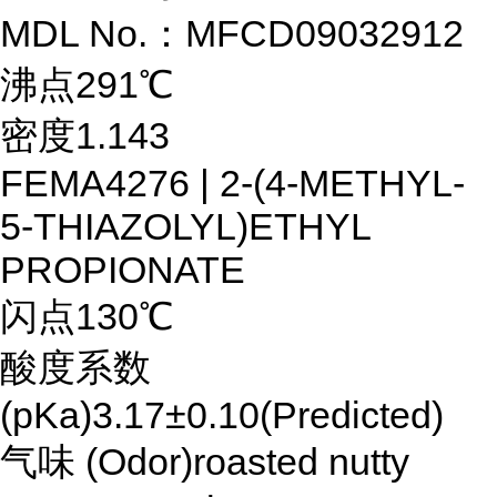
MDL No.：MFCD09032912
沸点291℃
密度1.143
FEMA4276 | 2-(4-METHYL-
5-THIAZOLYL)ETHYL
PROPIONATE
闪点130℃
酸度系数
(pKa)3.17±0.10(Predicted)
气味 (Odor)roasted nutty