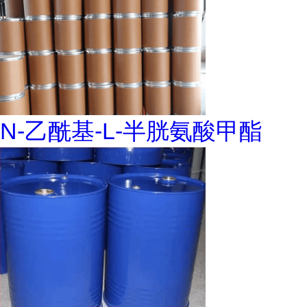
N-乙酰基-L-半胱氨酸甲酯