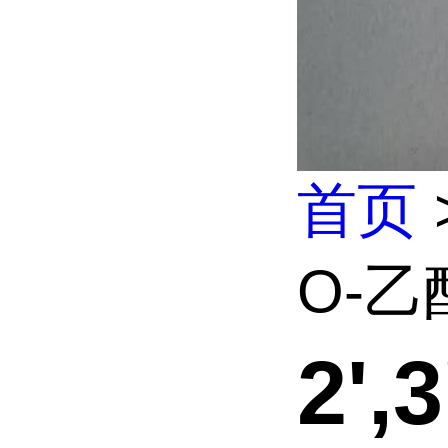
首页
O-乙酰
2',