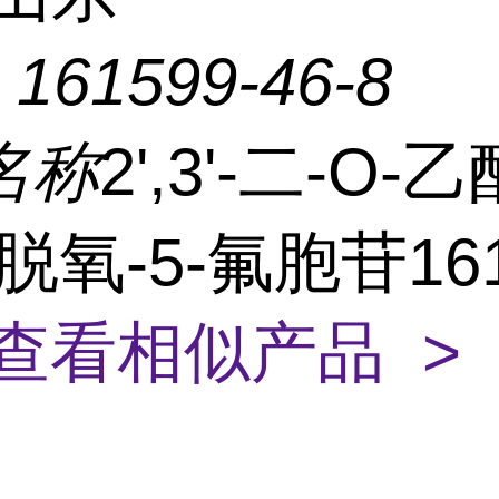
：
161599-46-8
名称
2',3'-二-O-
-脱氧-5-氟胞苷161
查看相似产品 >