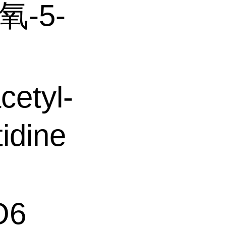
氧-5-
etyl-
tidine
O6