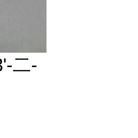
3'-二-