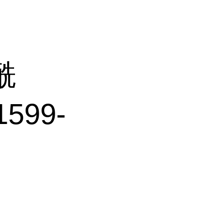
乙酰
599-