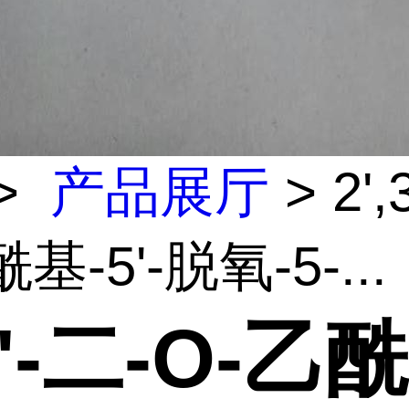
>
产品展厅
> 2',
基-5'-脱氧-5-...
3'-二-O-乙酰