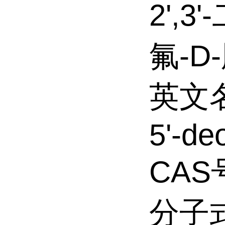
2',3
氟-D
英文名称
5'-de
CAS号
分子式