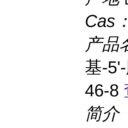
Cas
产品
基-5'
46-8
简介