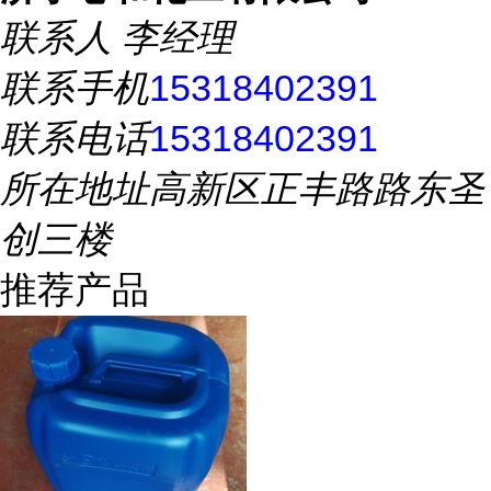
联系人
李经理
联系手机
15318402391
联系电话
15318402391
所在地址
高新区正丰路路东圣
创三楼
推荐产品