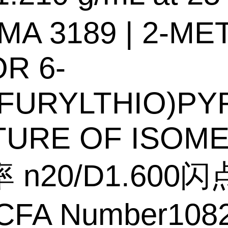
MA 3189 | 2-ME
OR 6-
FURYLTHIO)PY
TURE OF ISOM
n20/D1.600闪点
CFA Number108