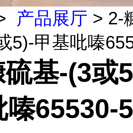
>
产品展厅
> 2
或5)-甲基吡嗪6553
糠硫基-(3或5
嗪65530-5