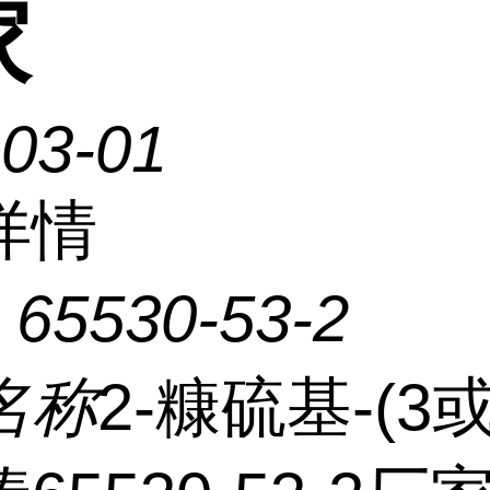
家
-03-01
详情
：
65530-53-2
名称
2-糠硫基-(3或