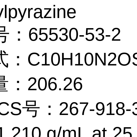
lpyrazine
：65530-53-2
：C10H10N2O
：206.26
CS号：267-918-
.210 g/mL at 25