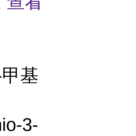
家
查看
-甲基
o-3-