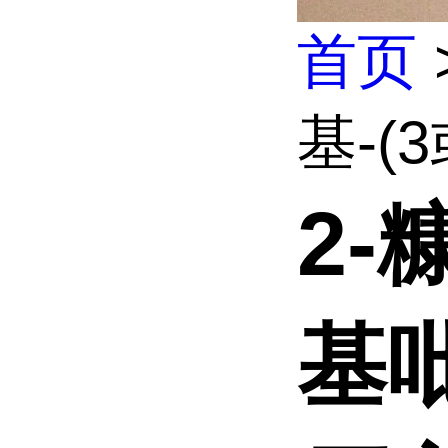
首页
基-(3
2-
基吡