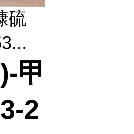
-糠硫
...
)-甲
3-2