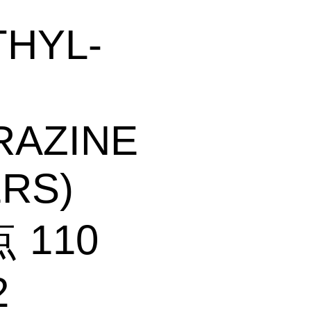
THYL-
RAZINE
ERS)
 110
2