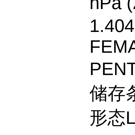
hPa 
1.404(
FEMA 
PENT
储存条
形态Li