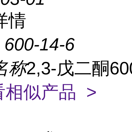
详情
：
600-14-6
名称
2,3-戊二酮600
看相似产品 >