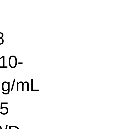
8
10-
 g/mL
.5