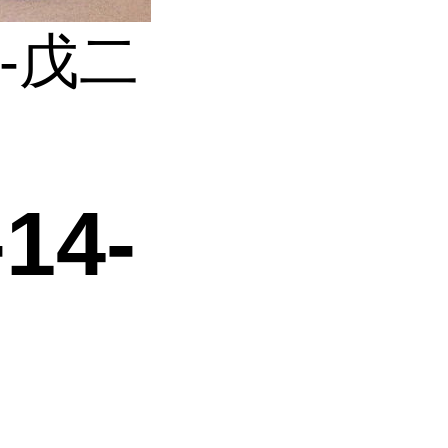
3-戊二
14-