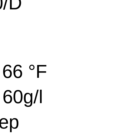
0/D
66 °F
0g/l
ep