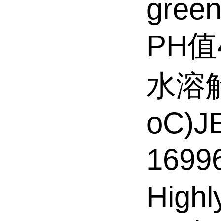
green
PH值4
水溶解性
oC)J
1699
Highl