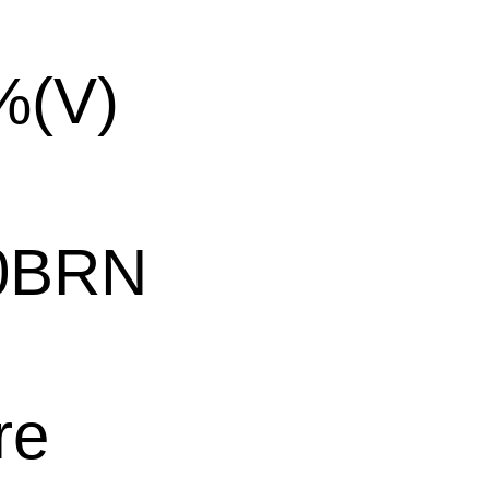
%(V)
0BRN
re