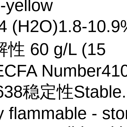
-yellow
 (H2O)1.8-10.9
 60 g/L (15
ECFA Number41
638稳定性Stable.
y flammable - sto