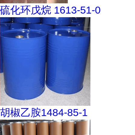
硫化环戊烷 1613-51-0
胡椒乙胺1484-85-1