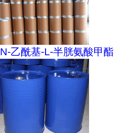
N-乙酰基-L-半胱氨酸甲酯