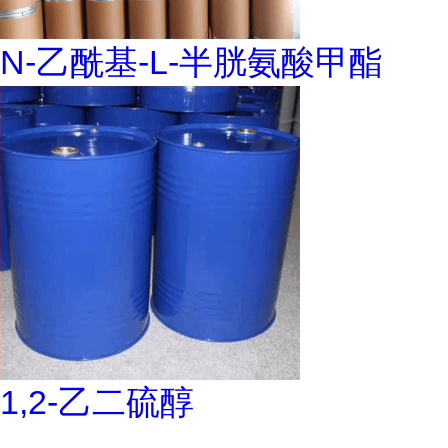
N-乙酰基-L-半胱氨酸甲酯
1,2-乙二硫醇