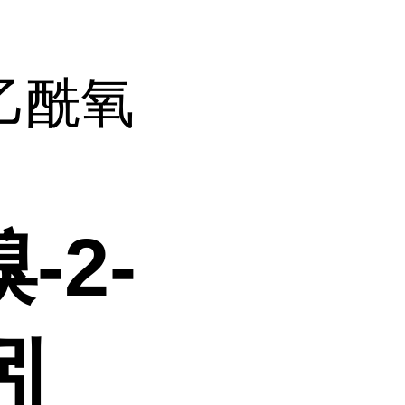
-乙酰氧
-2-
吲