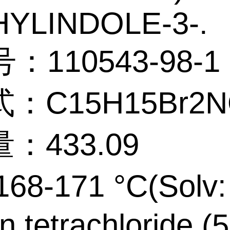
YLINDOLE-3-.
：110543-98-1
：C15H15Br2N
：433.09
68-171 °C(Solv:
n tetrachloride (