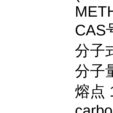
METH
CAS号
分子式
分子量
熔点 1
carbo