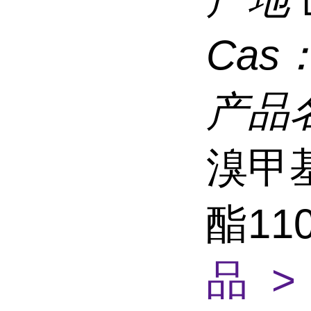
Cas
产品
溴甲基
酯110
品 >