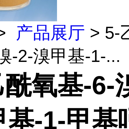
>
产品展厅
> 5
溴-2-溴甲基-1-...
乙酰氧基-6-溴
基-1-甲基