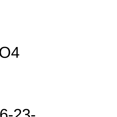
O4
56-23-