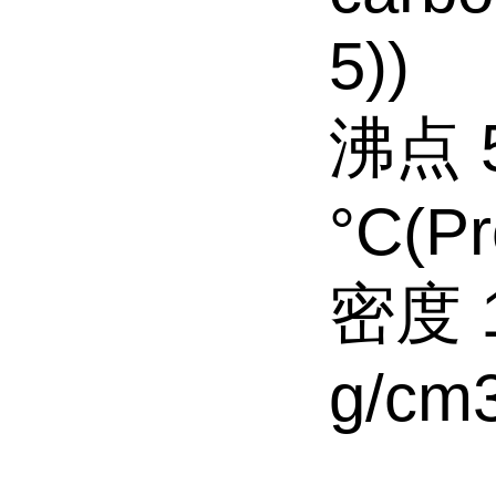
5))
沸点 5
°C(Pr
密度 1
g/cm3