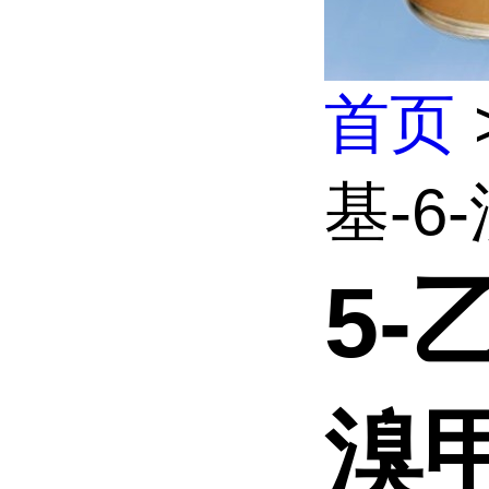
首页
基-6-
5-
溴甲