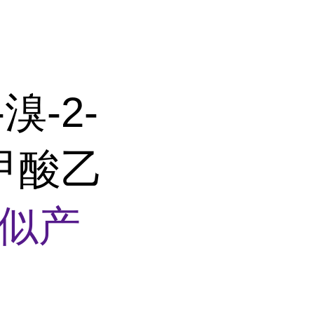
溴-2-
-甲酸乙
似产