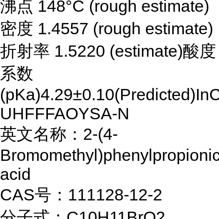
沸点 148°C (rough estimate)
密度 1.4557 (rough estimate)
折射率 1.5220 (estimate)酸度
系数
(pKa)4.29±0.10(Predicted
UHFFFAOYSA-N
英文名称：2-(4-
Bromomethyl)phenylpropioni
acid
CAS号：111128-12-2
分子式：C10H11BrO2