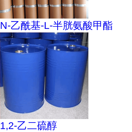
N-乙酰基-L-半胱氨酸甲酯
1,2-乙二硫醇