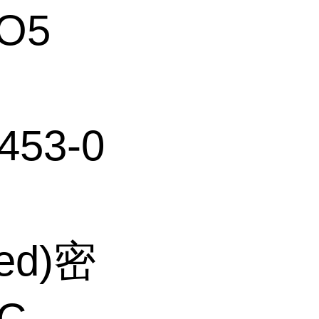
O5
453-0
ted)密
C