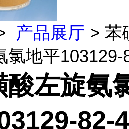
>
产品展厅
> 苯
地平103129-82
磺酸左旋氨
3129-82-