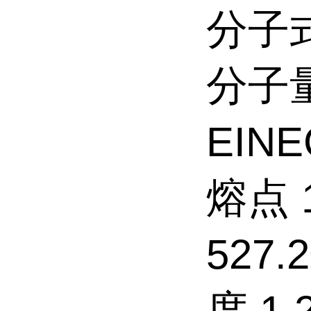
分子式
分子量
EINE
熔点 
527.2
度 1.