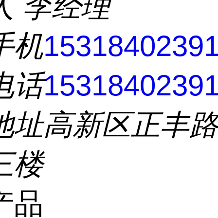
人
李经理
手机
1531840239
电话
1531840239
地址
高新区正丰
三楼
产品