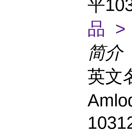
平103
品 >
简介
英文名
Amlo
1031