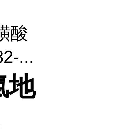
磺酸
-...
氯地
4