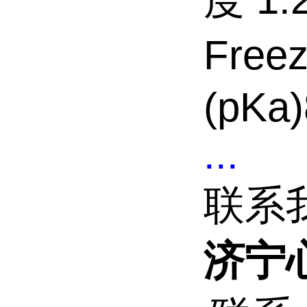
Fre
(pKa)
...
联系
济宁