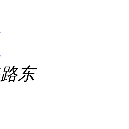
1
1
路路东