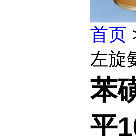
首页
左旋氨氯
苯
平10