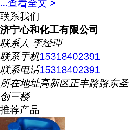
...
查看全文 >
联系我们
济宁心和化工有限公司
联系人
李经理
联系手机
15318402391
联系电话
15318402391
所在地址
高新区正丰路路东圣
创三楼
推荐产品