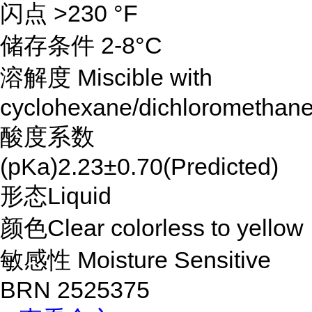
闪点 >230 °F
储存条件 2-8°C
溶解度 Miscible with
cyclohexane/dichloromethane
酸度系数
(pKa)2.23±0.70(Predicted)
形态Liquid
颜色Clear colorless to yellow
敏感性 Moisture Sensitive
BRN 2525375