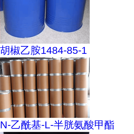
胡椒乙胺1484-85-1
N-乙酰基-L-半胱氨酸甲酯