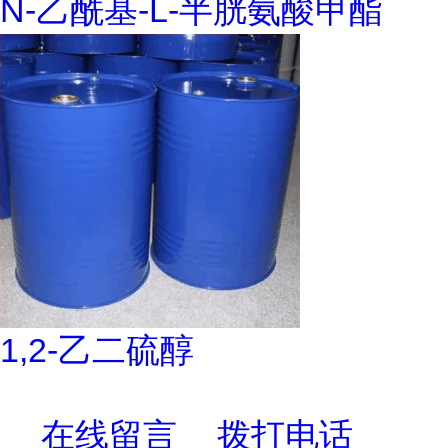
N-乙酰基-L-半胱氨酸甲酯
1,2-乙二硫醇
在线留言
拨打电话