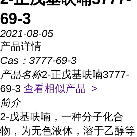
69-3
2021-08-05
产品详情
Cas：
3777-69-3
产品名称
2-正戊基呋喃3777-
69-3
查看相似产品 >
简介
2-戊基呋喃，一种分子化合
物，为无色液体，溶于乙醇等