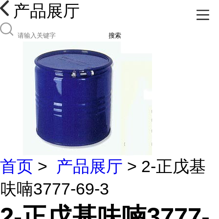
产品展厅
搜索
首页
>
产品展厅
> 2-正戊基
呋喃3777-69-3
2-正戊基呋喃3777-