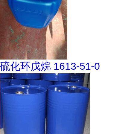
硫化环戊烷 1613-51-0