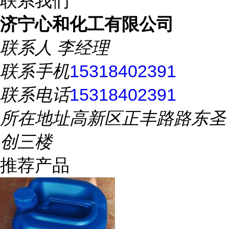
联系我们
济宁心和化工有限公司
联系人
李经理
联系手机
15318402391
联系电话
15318402391
所在地址
高新区正丰路路东圣
创三楼
推荐产品